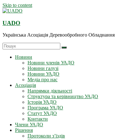
Skip to content
UADO
Українська Асоціація Деревообробного Обладнання
Новини
Новини членів УАДО
Новини галузі
Новини УАДО
Медіа про нас
Асоціація
Напрямки діяльності
Структура та керівництво УАДО
Історія УАДО
Програма УАДО
Статут УАДО
Контакти
Члени УАДО
Рішення
Протоколи з’їздів