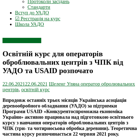
Протоколи засідань
Стандарти
Вступ до УАДО
☑ Реєстрація на курс
Школа УАДО
Підготовка кадрів
Освітній курс для операторів
оброблювальних центрів з ЧПК від
УАДО та USAID розпочато
22.06.2021
22.06.2021
Шеленг Уляна
оператор обролювальних
центрів
,
освітній курс
Впродовж останніх трьох місяців Українська асоціація
деревообробного обладнання (УАДО) за підтримки
Програми USAID «Конкурентоспроможна економіка
України» активно працювала над підготовкою освітнього
курсу з навчання операторів оброблювальних центрів з
ЧПК (три- та чотириосьова обробка деревини). Теоретична
частина курсу розпочинається 22 червня 2021 року.