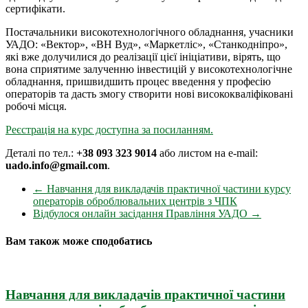
сертифікати.
Постачальники високотехнологічного обладнання, учасники
УАДО: «Вектор», «ВН Вуд», «Маркетліс», «Станкодніпро»,
які вже долучилися до реалізації цієї ініціативи, вірять, що
вона сприятиме залученню інвестицій у високотехнологічне
обладнання, пришвидшить процес введення у професію
операторів та дасть змогу створити нові висококваліфіковані
робочі місця.
Реєстрація на курс доступна за посиланням.
Деталі по тел.:
+38 093 323 9014
або листом на e-mail:
uado.info@gmail.com
.
←
Навчання для викладачів практичної частини курсу
операторів оброблювальних центрів з ЧПК
Відбулося онлайн засідання Правління УАДО
→
Вам також може сподобатись
Навчання для викладачів практичної частини