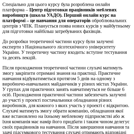
Спеціально для цього курсу була розроблена онлайн
платформа –
Центр підготовки працівників меблевих
виробництв (школа УАДО). Перший онлайн курс на
платформі – це навчання для операторів
оброблювальних
центрів з ЧПК. Планується поява нових курсів у майбутньому
для підготовки найбільш затребуваних фахівців.
До розробки теоретичної частини курсу були залучені
експерти з Національного лісотехнічного університету
України. У теоретичну частину входить: вступне тестування
та десять лекцій.
Після проходження теоретичної частини слухачі матимуть
змогу закріпити отримані знання на практиці. Практичне
навчання відбуватиметься протягом 5 днів на одному з
виробничо-навчальних майданчиків у різних містах України.
У групах для практичних занять навчатимуться не більше 6
осіб. Проходження практичної частини забезпечать залучені
до участі у проекті постачальники обладнання різних
виробників, для кожного з яких участь у проекті є відкритою.
Слухачі матимуть змогу обрати компанію, обладнання якої
вже встановлено на їхньому меблевому підприємстві або ж
їхня компанія має намір його придбати і таким чином делегує
своїх працівників на навчання. Після завершення навчання та
здачі підсумкового тестування слухачі отримають відповідні